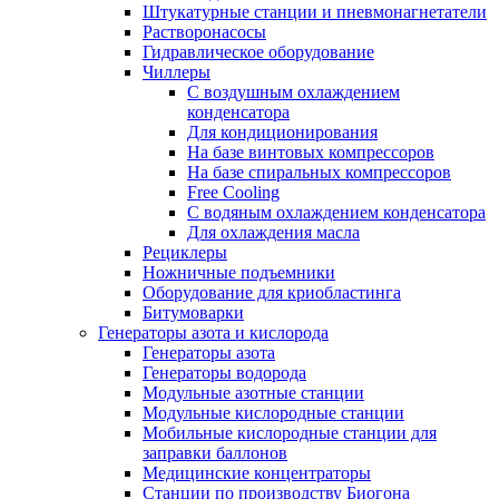
Штукатурные станции и пневмонагнетатели
Растворонасосы
Гидравлическое оборудование
Чиллеры
С воздушным охлаждением
конденсатора
Для кондиционирования
На базе винтовых компрессоров
На базе спиральных компрессоров
Free Cooling
С водяным охлаждением конденсатора
Для охлаждения масла
Рециклеры
Ножничные подъемники
Оборудование для криобластинга
Битумоварки
Генераторы азота и кислорода
Генераторы азота
Генераторы водорода
Модульные азотные станции
Модульные кислородные станции
Мобильные кислородные станции для
заправки баллонов
Медицинские концентраторы
Станции по производству Биогона