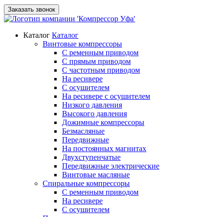
Заказать звонок
Каталог
Каталог
Винтовые компрессоры
С ременным приводом
С прямым приводом
С частотным приводом
На ресивере
С осушителем
На ресивере с осушителем
Низкого давления
Высокого давления
Дожимные компрессоры
Безмасляные
Передвижные
На постоянных магнитах
Двухступенчатые
Передвижные электрические
Винтовые масляные
Спиральные компрессоры
С ременным приводом
На ресивере
С осушителем