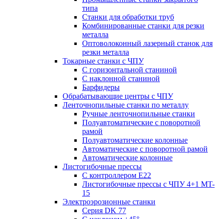
типа
Станки для обработки труб
Комбинированные станки для резки
металла
Оптоволоконный лазерный станок для
резки металла
Токарные станки с ЧПУ
С горизонтальной станиной
С наклонной станиной
Барфидеры
Обрабатывающие центры с ЧПУ
Ленточнопильные станки по металлу
Ручные ленточнопильные станки
Полуавтоматические с поворотной
рамой
Полуавтоматические колонные
Автоматические с поворотной рамой
Автоматические колонные
Листогибочные прессы
С контроллером E22
Листогибочные прессы с ЧПУ 4+1 MT-
15
Электроэрозионные станки
Серия DK 77