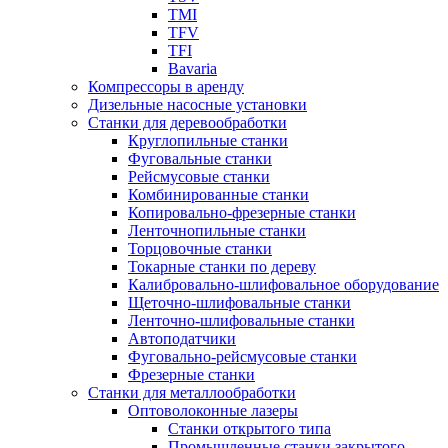
TMI
TFV
TFI
Bavaria
Компрессоры в аренду
Дизельные насосные установки
Станки для деревообработки
Круглопильные станки
Фуговальные станки
Рейсмусовые станки
Комбинированные станки
Копировально-фрезерные станки
Ленточнопильные станки
Торцовочные станки
Токарные станки по дереву
Калибровально-шлифовальное оборудование
Щеточно-шлифовальные станки
Ленточно-шлифовальные станки
Автоподатчики
Фуговально-рейсмусовые станки
Фрезерные станки
Станки для металлообработки
Оптоволоконные лазеры
Станки открытого типа
Промышленные станки закрытого