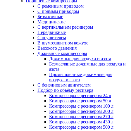
Поршневые компрессоры
С ременным приводом
С прямым приводом
Безмасляные
Медицинские
С вертикальным ресивером
Передвижные
С осушителем
В шумозащитном кожухе
Высокого давления
Дожимные компрессоры
Дожимные для воздуха и азота
Безмасляные дожимные для воздуха и
азота
Промышленные дожимные для
воздуха и азота
С бензиновым двигателем
Подбор по объёму ресивера
Компрессоры с ресивером 24 л
Компрессоры с ресивером 50 л
Компрессоры с ресивером 100 л
Компрессоры с ресивером 200 л
Компрессоры с ресивером 270 л
Компрессоры с ресивером 430 л
Компрессоры с ресивером 500 л