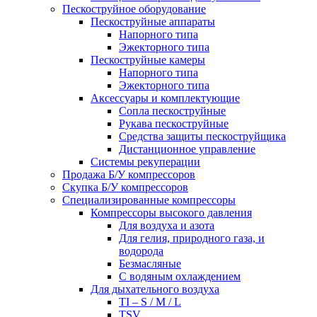
Пескоструйное оборудование
Пескоструйные аппараты
Напорного типа
Эжекторного типа
Пескоструйные камеры
Напорного типа
Эжекторного типа
Аксессуары и комплектующие
Сопла пескоструйные
Рукава пескоструйные
Средства защиты пескоструйщика
Дистанционное управление
Системы рекуперации
Продажа Б/У компрессоров
Скупка Б/У компрессоров
Специализированные компрессоры
Компрессоры высокого давления
Для воздуха и азота
Для гелия, природного газа, и
водорода
Безмасляные
С водяным охлаждением
Для дыхательного воздуха
TI – S / M / L
TSV