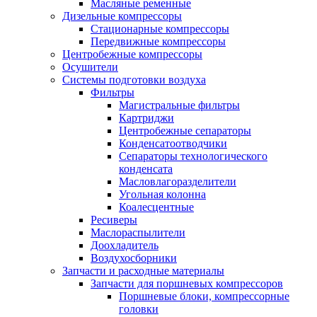
Масляные ременные
Дизельные компрессоры
Стационарные компрессоры
Передвижные компрессоры
Центробежные компрессоры
Осушители
Системы подготовки воздуха
Фильтры
Магистральные фильтры
Картриджи
Центробежные сепараторы
Конденсатоотводчики
Сепараторы технологического
конденсата
Масловлагоразделители
Угольная колонна
Коалесцентные
Ресиверы
Маслораспылители
Доохладитель
Воздухосборники
Запчасти и расходные материалы
Запчасти для поршневых компрессоров
Поршневые блоки, компрессорные
головки