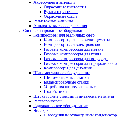
Аксессуары и запчасти
Окрасочные пистолеты
Рукава окрасочные
Окрасочные сопла
Разметочные машины
Аппараты высокого давления
Специализированное оборудование
Компрессоры для различных сфер
Компрессоры для перекачки цемента
Компрессоры для электровозов
Газовые компрессоры для метана
Газовые компрессоры для гелия
Газовые компрессоры для водорода
Газовые компрессоры для природного га
Компрессоры для дыхания
Шиномонтажное оборудование
Шиномонтажные станки
Балансировочные станки
Устройства шиномонтажные
Подъёмники
Штукатурные станции и пневмонагнетатели
Растворонасосы
Гидравлическое оборудование
Чиллеры
С воздушным охлаждением конденсатор