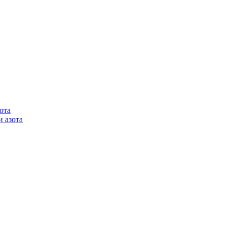
ота
 азота