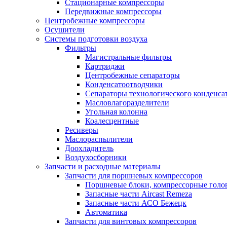
Стационарные компрессоры
Передвижные компрессоры
Центробежные компрессоры
Осушители
Системы подготовки воздуха
Фильтры
Магистральные фильтры
Картриджи
Центробежные сепараторы
Конденсатоотводчики
Сепараторы технологического конденса
Масловлагоразделители
Угольная колонна
Коалесцентные
Ресиверы
Маслораспылители
Доохладитель
Воздухосборники
Запчасти и расходные материалы
Запчасти для поршневых компрессоров
Поршневые блоки, компрессорные голо
Запасные части Aircast Remeza
Запасные части АСО Бежецк
Автоматика
Запчасти для винтовых компрессоров