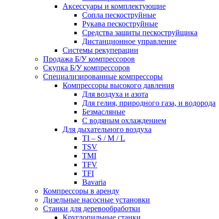
Аксессуары и комплектующие
Сопла пескоструйные
Рукава пескоструйные
Средства защиты пескоструйщика
Дистанционное управление
Системы рекуперации
Продажа Б/У компрессоров
Скупка Б/У компрессоров
Специализированные компрессоры
Компрессоры высокого давления
Для воздуха и азота
Для гелия, природного газа, и водорода
Безмасляные
С водяным охлаждением
Для дыхательного воздуха
TI – S / M / L
TSV
TMI
TFV
TFI
Bavaria
Компрессоры в аренду
Дизельные насосные установки
Станки для деревообработки
Круглопильные станки