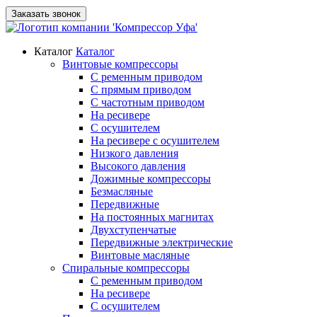
Заказать звонок
Каталог
Каталог
Винтовые компрессоры
С ременным приводом
С прямым приводом
С частотным приводом
На ресивере
С осушителем
На ресивере с осушителем
Низкого давления
Высокого давления
Дожимные компрессоры
Безмасляные
Передвижные
На постоянных магнитах
Двухступенчатые
Передвижные электрические
Винтовые масляные
Спиральные компрессоры
С ременным приводом
На ресивере
С осушителем