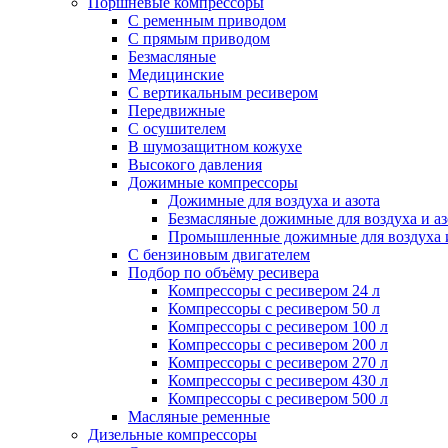
Поршневые компрессоры
С ременным приводом
С прямым приводом
Безмасляные
Медицинские
С вертикальным ресивером
Передвижные
С осушителем
В шумозащитном кожухе
Высокого давления
Дожимные компрессоры
Дожимные для воздуха и азота
Безмасляные дожимные для воздуха и аз
Промышленные дожимные для воздуха и
С бензиновым двигателем
Подбор по объёму ресивера
Компрессоры с ресивером 24 л
Компрессоры с ресивером 50 л
Компрессоры с ресивером 100 л
Компрессоры с ресивером 200 л
Компрессоры с ресивером 270 л
Компрессоры с ресивером 430 л
Компрессоры с ресивером 500 л
Масляные ременные
Дизельные компрессоры