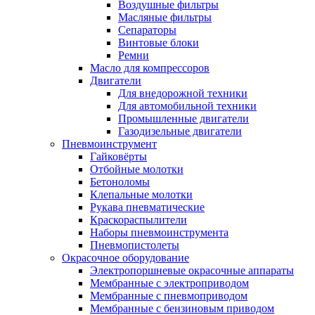
Воздушные фильтры
Масляные фильтры
Сепараторы
Винтовые блоки
Ремни
Масло для компрессоров
Двигатели
Для внедорожной техники
Для автомобильной техники
Промышленные двигатели
Газодизельные двигатели
Пневмоинструмент
Гайковёрты
Отбойные молотки
Бетоноломы
Клепальные молотки
Рукава пневматические
Краскораспылители
Наборы пневмоинструмента
Пневмопистолеты
Окрасочное оборудование
Электропоршневые окрасочные аппараты
Мембранные с электроприводом
Мембранные с пневмоприводом
Мембранные с бензиновым приводом