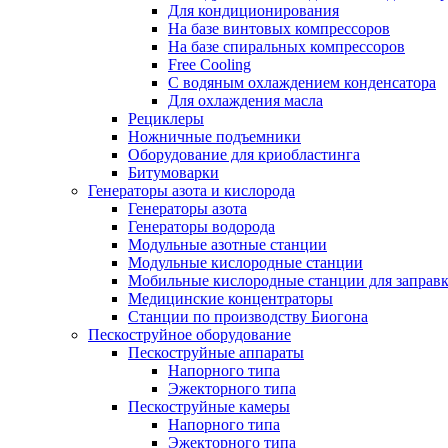
Для кондиционирования
На базе винтовых компрессоров
На базе спиральных компрессоров
Free Cooling
С водяным охлаждением конденсатора
Для охлаждения масла
Рециклеры
Ножничные подъемники
Оборудование для криобластинга
Битумоварки
Генераторы азота и кислорода
Генераторы азота
Генераторы водорода
Модульные азотные станции
Модульные кислородные станции
Мобильные кислородные станции для заправк
Медицинские концентраторы
Станции по производству Биогона
Пескоструйное оборудование
Пескоструйные аппараты
Напорного типа
Эжекторного типа
Пескоструйные камеры
Напорного типа
Эжекторного типа