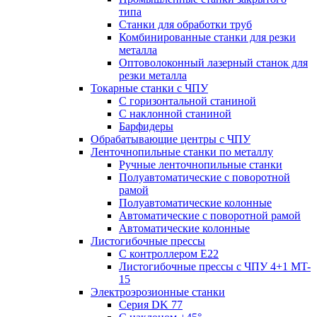
типа
Станки для обработки труб
Комбинированные станки для резки
металла
Оптоволоконный лазерный станок для
резки металла
Токарные станки с ЧПУ
С горизонтальной станиной
С наклонной станиной
Барфидеры
Обрабатывающие центры с ЧПУ
Ленточнопильные станки по металлу
Ручные ленточнопильные станки
Полуавтоматические с поворотной
рамой
Полуавтоматические колонные
Автоматические с поворотной рамой
Автоматические колонные
Листогибочные прессы
С контроллером E22
Листогибочные прессы с ЧПУ 4+1 MT-
15
Электроэрозионные станки
Серия DK 77