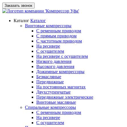
Заказать звонок
Каталог
Каталог
Винтовые компрессоры
С ременным приводом
С прямым приводом
С частотным приводом
На ресивере
С осушителем
На ресивере с осушителем
Низкого давления
Высокого давления
Дожимные компрессоры
Безмасляные
Передвижные
На постоянных магнитах
Двухступенчатые
Передвижные электрические
Винтовые масляные
Спиральные компрессоры
С ременным приводом
На ресивере
С осушителем