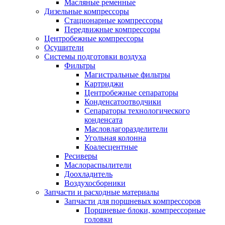
Масляные ременные
Дизельные компрессоры
Стационарные компрессоры
Передвижные компрессоры
Центробежные компрессоры
Осушители
Системы подготовки воздуха
Фильтры
Магистральные фильтры
Картриджи
Центробежные сепараторы
Конденсатоотводчики
Сепараторы технологического
конденсата
Масловлагоразделители
Угольная колонна
Коалесцентные
Ресиверы
Маслораспылители
Доохладитель
Воздухосборники
Запчасти и расходные материалы
Запчасти для поршневых компрессоров
Поршневые блоки, компрессорные
головки