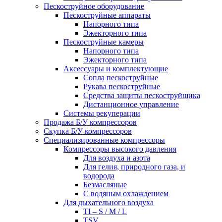
Пескоструйное оборудование
Пескоструйные аппараты
Напорного типа
Эжекторного типа
Пескоструйные камеры
Напорного типа
Эжекторного типа
Аксессуары и комплектующие
Сопла пескоструйные
Рукава пескоструйные
Средства защиты пескоструйщика
Дистанционное управление
Системы рекуперации
Продажа Б/У компрессоров
Скупка Б/У компрессоров
Специализированные компрессоры
Компрессоры высокого давления
Для воздуха и азота
Для гелия, природного газа, и
водорода
Безмасляные
С водяным охлаждением
Для дыхательного воздуха
TI – S / M / L
TSV