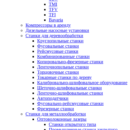
TMI
TFV
TFI
Bavaria
Компрессоры в аренду
Дизельные насосные установки
Станки для деревообработки
Круглопильные станки
Фуговальные станки
Рейсмусовые станки
Комбинированные станки
Копировально-фрезерные станки
Ленточнопильные станки
Торцовочные станки
Токарные станки по дереву
Калибровально-шлифовальное оборудование
Щеточно-шлифовальные станки
Ленточно-шлифовальные станки
Автоподатчики
Фуговально-рейсмусовые станки
Фрезерные станки
Станки для металлообработки
Оптоволоконные лазеры
Станки открытого типа
Промышленные станки закрытого