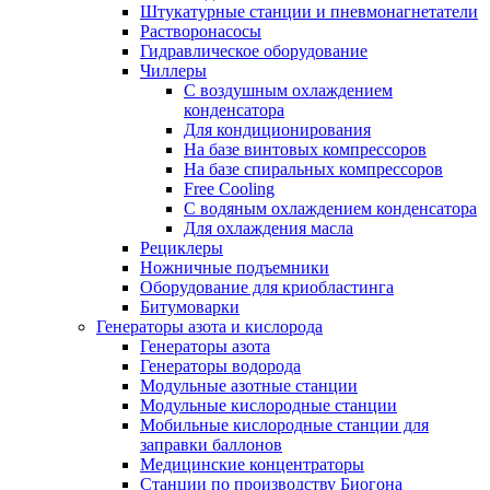
Штукатурные станции и пневмонагнетатели
Растворонасосы
Гидравлическое оборудование
Чиллеры
С воздушным охлаждением
конденсатора
Для кондиционирования
На базе винтовых компрессоров
На базе спиральных компрессоров
Free Cooling
С водяным охлаждением конденсатора
Для охлаждения масла
Рециклеры
Ножничные подъемники
Оборудование для криобластинга
Битумоварки
Генераторы азота и кислорода
Генераторы азота
Генераторы водорода
Модульные азотные станции
Модульные кислородные станции
Мобильные кислородные станции для
заправки баллонов
Медицинские концентраторы
Станции по производству Биогона