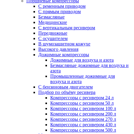
Поршневые компрессоры
С ременным приводом
С прямым приводом
Безмасляные
Медицинские
С вертикальным ресивером
Передвижные
С осушителем
В шумозащитном кожухе
Высокого давления
Дожимные компрессоры
Дожимные для воздуха и азота
Безмасляные дожимные для воздуха и
азота
Промышленные дожимные для
воздуха и азота
С бензиновым двигателем
Подбор по объёму ресивера
Компрессоры с ресивером 24 л
Компрессоры с ресивером 50 л
Компрессоры с ресивером 100 л
Компрессоры с ресивером 200 л
Компрессоры с ресивером 270 л
Компрессоры с ресивером 430 л
Компрессоры с ресивером 500 л