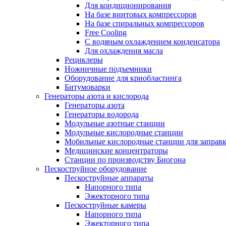
Для кондиционирования
На базе винтовых компрессоров
На базе спиральных компрессоров
Free Cooling
С водяным охлаждением конденсатора
Для охлаждения масла
Рециклеры
Ножничные подъемники
Оборудование для криобластинга
Битумоварки
Генераторы азота и кислорода
Генераторы азота
Генераторы водорода
Модульные азотные станции
Модульные кислородные станции
Мобильные кислородные станции для заправк
Медицинские концентраторы
Станции по производству Биогона
Пескоструйное оборудование
Пескоструйные аппараты
Напорного типа
Эжекторного типа
Пескоструйные камеры
Напорного типа
Эжекторного типа