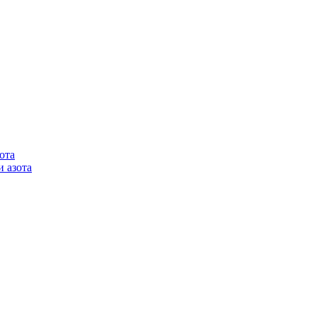
ота
 азота