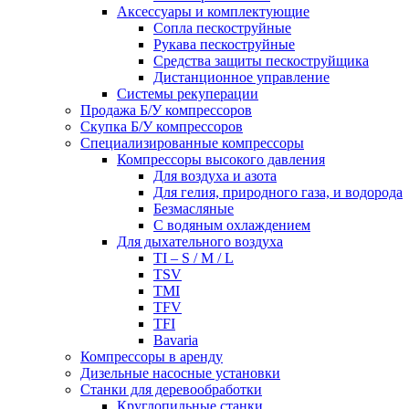
Аксессуары и комплектующие
Сопла пескоструйные
Рукава пескоструйные
Средства защиты пескоструйщика
Дистанционное управление
Системы рекуперации
Продажа Б/У компрессоров
Скупка Б/У компрессоров
Специализированные компрессоры
Компрессоры высокого давления
Для воздуха и азота
Для гелия, природного газа, и водорода
Безмасляные
С водяным охлаждением
Для дыхательного воздуха
TI – S / M / L
TSV
TMI
TFV
TFI
Bavaria
Компрессоры в аренду
Дизельные насосные установки
Станки для деревообработки
Круглопильные станки