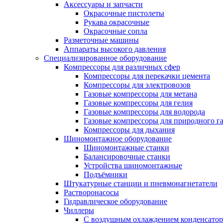
Аксессуары и запчасти
Окрасочные пистолеты
Рукава окрасочные
Окрасочные сопла
Разметочные машины
Аппараты высокого давления
Специализированное оборудование
Компрессоры для различных сфер
Компрессоры для перекачки цемента
Компрессоры для электровозов
Газовые компрессоры для метана
Газовые компрессоры для гелия
Газовые компрессоры для водорода
Газовые компрессоры для природного га
Компрессоры для дыхания
Шиномонтажное оборудование
Шиномонтажные станки
Балансировочные станки
Устройства шиномонтажные
Подъёмники
Штукатурные станции и пневмонагнетатели
Растворонасосы
Гидравлическое оборудование
Чиллеры
С воздушным охлаждением конденсатор