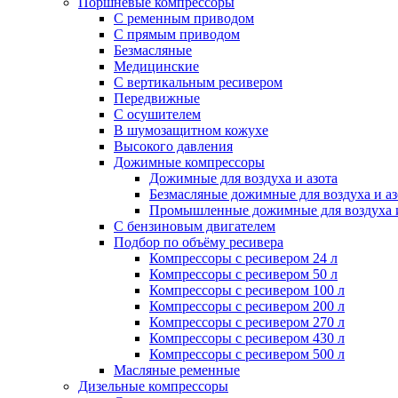
Поршневые компрессоры
С ременным приводом
С прямым приводом
Безмасляные
Медицинские
С вертикальным ресивером
Передвижные
С осушителем
В шумозащитном кожухе
Высокого давления
Дожимные компрессоры
Дожимные для воздуха и азота
Безмасляные дожимные для воздуха и аз
Промышленные дожимные для воздуха и
С бензиновым двигателем
Подбор по объёму ресивера
Компрессоры с ресивером 24 л
Компрессоры с ресивером 50 л
Компрессоры с ресивером 100 л
Компрессоры с ресивером 200 л
Компрессоры с ресивером 270 л
Компрессоры с ресивером 430 л
Компрессоры с ресивером 500 л
Масляные ременные
Дизельные компрессоры