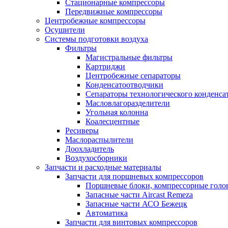
Стационарные компрессоры
Передвижные компрессоры
Центробежные компрессоры
Осушители
Системы подготовки воздуха
Фильтры
Магистральные фильтры
Картриджи
Центробежные сепараторы
Конденсатоотводчики
Сепараторы технологического конденса
Масловлагоразделители
Угольная колонна
Коалесцентные
Ресиверы
Маслораспылители
Доохладитель
Воздухосборники
Запчасти и расходные материалы
Запчасти для поршневых компрессоров
Поршневые блоки, компрессорные голо
Запасные части Aircast Remeza
Запасные части АСО Бежецк
Автоматика
Запчасти для винтовых компрессоров