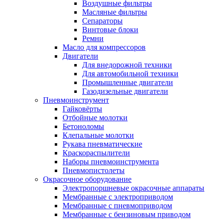
Воздушные фильтры
Масляные фильтры
Сепараторы
Винтовые блоки
Ремни
Масло для компрессоров
Двигатели
Для внедорожной техники
Для автомобильной техники
Промышленные двигатели
Газодизельные двигатели
Пневмоинструмент
Гайковёрты
Отбойные молотки
Бетоноломы
Клепальные молотки
Рукава пневматические
Краскораспылители
Наборы пневмоинструмента
Пневмопистолеты
Окрасочное оборудование
Электропоршневые окрасочные аппараты
Мембранные с электроприводом
Мембранные с пневмоприводом
Мембранные с бензиновым приводом