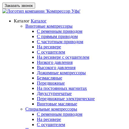
Заказать звонок
Каталог
Каталог
Винтовые компрессоры
С ременным приводом
С прямым приводом
С частотным приводом
На ресивере
С осушителем
На ресивере с осушителем
Низкого давления
Высокого давления
Дожимные компрессоры
Безмасляные
Передвижные
На постоянных магнитах
Двухступенчатые
Передвижные электрические
Винтовые масляные
Спиральные компрессоры
С ременным приводом
На ресивере
С осушителем