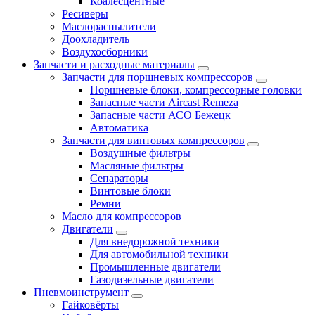
Коалесцентные
Ресиверы
Маслораспылители
Доохладитель
Воздухосборники
Запчасти и расходные материалы
Запчасти для поршневых компрессоров
Поршневые блоки, компрессорные головки
Запасные части Aircast Remeza
Запасные части АСО Бежецк
Автоматика
Запчасти для винтовых компрессоров
Воздушные фильтры
Масляные фильтры
Сепараторы
Винтовые блоки
Ремни
Масло для компрессоров
Двигатели
Для внедорожной техники
Для автомобильной техники
Промышленные двигатели
Газодизельные двигатели
Пневмоинструмент
Гайковёрты