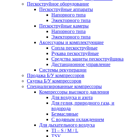
Пескоструйное оборудование
Пескоструйные аппараты
Напорного типа
Эжекторного типа
Пескоструйные камеры
Напорного типа
Эжекторного типа
Аксессуары и комплектующие
Сопла пескоструйные
Рукава пескоструйные
Средства защиты пескоструйщика
Дистанционное управление
Системы рекуперации
Продажа Б/У компрессоров
Скупка Б/У компрессоров
Специализированные компрессоры
Компрессоры высокого давления
Для воздуха и азота
Для гелия, природного газа, и
водорода
Безмасляные
С водяным охлаждением
Для дыхательного воздуха
TI – S / M / L
TSV