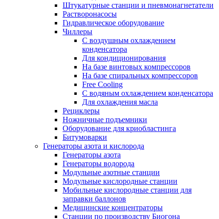
Штукатурные станции и пневмонагнетатели
Растворонасосы
Гидравлическое оборудование
Чиллеры
С воздушным охлаждением
конденсатора
Для кондиционирования
На базе винтовых компрессоров
На базе спиральных компрессоров
Free Cooling
С водяным охлаждением конденсатора
Для охлаждения масла
Рециклеры
Ножничные подъемники
Оборудование для криобластинга
Битумоварки
Генераторы азота и кислорода
Генераторы азота
Генераторы водорода
Модульные азотные станции
Модульные кислородные станции
Мобильные кислородные станции для
заправки баллонов
Медицинские концентраторы
Станции по производству Биогона