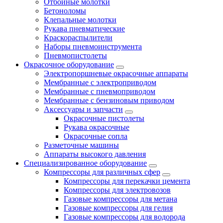
Отбойные молотки
Бетоноломы
Клепальные молотки
Рукава пневматические
Краскораспылители
Наборы пневмоинструмента
Пневмопистолеты
Окрасочное оборудование
Электропоршневые окрасочные аппараты
Мембранные с электроприводом
Мембранные с пневмоприводом
Мембранные с бензиновым приводом
Аксессуары и запчасти
Окрасочные пистолеты
Рукава окрасочные
Окрасочные сопла
Разметочные машины
Аппараты высокого давления
Специализированное оборудование
Компрессоры для различных сфер
Компрессоры для перекачки цемента
Компрессоры для электровозов
Газовые компрессоры для метана
Газовые компрессоры для гелия
Газовые компрессоры для водорода