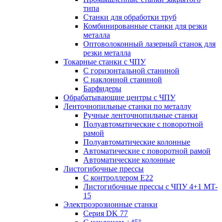
типа
Станки для обработки труб
Комбинированные станки для резки
металла
Оптоволоконный лазерный станок для
резки металла
Токарные станки с ЧПУ
С горизонтальной станиной
С наклонной станиной
Барфидеры
Обрабатывающие центры с ЧПУ
Ленточнопильные станки по металлу
Ручные ленточнопильные станки
Полуавтоматические с поворотной
рамой
Полуавтоматические колонные
Автоматические с поворотной рамой
Автоматические колонные
Листогибочные прессы
С контроллером E22
Листогибочные прессы с ЧПУ 4+1 MT-
15
Электроэрозионные станки
Серия DK 77