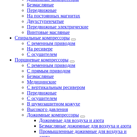
Безмасляные
Передвижные
На постоянных магнитах
Двухступенчатые
Передвижные электрические
Винтовые масляные
Спиральные компрессоры
С ременным приводом
На ресивере
С осушителем
Поршневые компрессоры
С ременным приводом
С прямым приводом
Безмасляные
Медицинские
С вертикальным ресивером
Передвижные
С осушителем
В шумозащитном кожухе
Высокого давления
Дожимные компрессоры
Дожимные для воздуха и азота
Безмасляные дожимные для воздуха и азота
Промышленные дожимные для воздуха и
азота