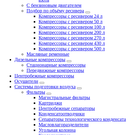
С бензиновым двигателем
Подбор по объёму ресивера
Компрессоры с ресивером 24 л
Компрессоры с ресивером 50 л
Компрессоры с ресивером 100 л
Компрессоры с ресивером 200 л
Компрессоры с ресивером 270 л
Компрессоры с ресивером 430 л
Компрессоры с ресивером 500 л
Масляные ременные
Дизельные компрессоры
Стационарные компрессоры
Передвижные компрессоры
Центробежные компрессоры
Осушители
Системы подготовки воздуха
Фильтры
Магистральные фильтры
Картриджи
Центробежные сепараторы
Конденсатоотводчики
Сепараторы технологического конденсата
Масловлагоразделители
Угольная колонна