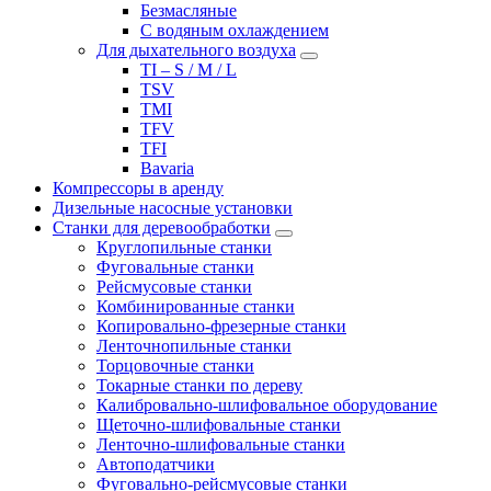
Безмасляные
С водяным охлаждением
Для дыхательного воздуха
TI – S / M / L
TSV
TMI
TFV
TFI
Bavaria
Компрессоры в аренду
Дизельные насосные установки
Станки для деревообработки
Круглопильные станки
Фуговальные станки
Рейсмусовые станки
Комбинированные станки
Копировально-фрезерные станки
Ленточнопильные станки
Торцовочные станки
Токарные станки по дереву
Калибровально-шлифовальное оборудование
Щеточно-шлифовальные станки
Ленточно-шлифовальные станки
Автоподатчики
Фуговально-рейсмусовые станки