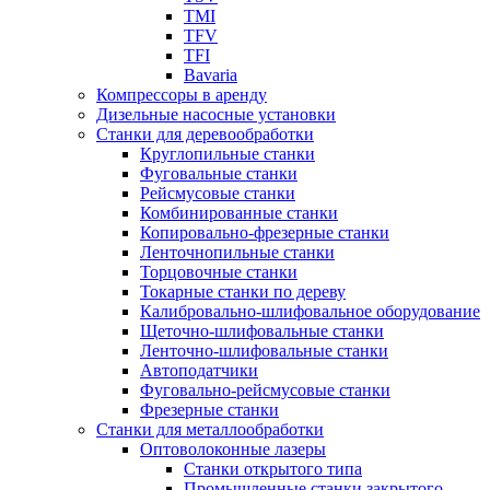
TMI
TFV
TFI
Bavaria
Компрессоры в аренду
Дизельные насосные установки
Станки для деревообработки
Круглопильные станки
Фуговальные станки
Рейсмусовые станки
Комбинированные станки
Копировально-фрезерные станки
Ленточнопильные станки
Торцовочные станки
Токарные станки по дереву
Калибровально-шлифовальное оборудование
Щеточно-шлифовальные станки
Ленточно-шлифовальные станки
Автоподатчики
Фуговально-рейсмусовые станки
Фрезерные станки
Станки для металлообработки
Оптоволоконные лазеры
Станки открытого типа
Промышленные станки закрытого