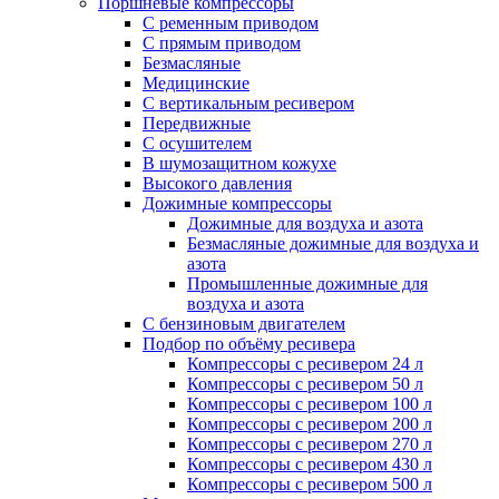
Поршневые компрессоры
С ременным приводом
С прямым приводом
Безмасляные
Медицинские
С вертикальным ресивером
Передвижные
С осушителем
В шумозащитном кожухе
Высокого давления
Дожимные компрессоры
Дожимные для воздуха и азота
Безмасляные дожимные для воздуха и
азота
Промышленные дожимные для
воздуха и азота
С бензиновым двигателем
Подбор по объёму ресивера
Компрессоры с ресивером 24 л
Компрессоры с ресивером 50 л
Компрессоры с ресивером 100 л
Компрессоры с ресивером 200 л
Компрессоры с ресивером 270 л
Компрессоры с ресивером 430 л
Компрессоры с ресивером 500 л