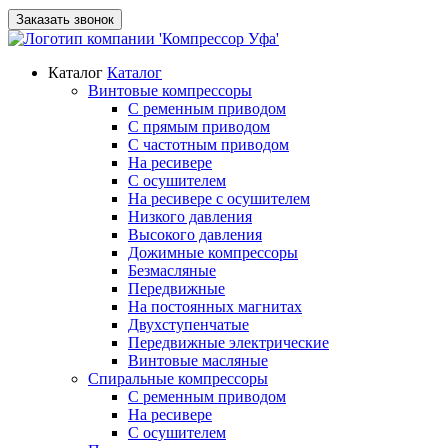
Заказать звонок
Каталог
Каталог
Винтовые компрессоры
С ременным приводом
С прямым приводом
С частотным приводом
На ресивере
С осушителем
На ресивере с осушителем
Низкого давления
Высокого давления
Дожимные компрессоры
Безмасляные
Передвижные
На постоянных магнитах
Двухступенчатые
Передвижные электрические
Винтовые масляные
Спиральные компрессоры
С ременным приводом
На ресивере
С осушителем