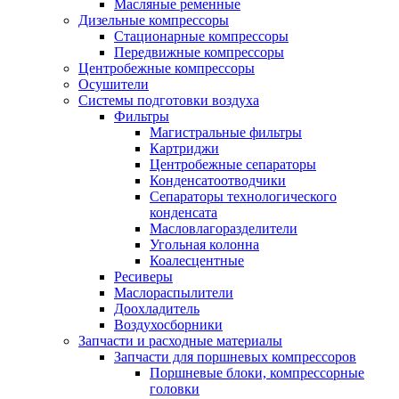
Масляные ременные
Дизельные компрессоры
Стационарные компрессоры
Передвижные компрессоры
Центробежные компрессоры
Осушители
Системы подготовки воздуха
Фильтры
Магистральные фильтры
Картриджи
Центробежные сепараторы
Конденсатоотводчики
Сепараторы технологического
конденсата
Масловлагоразделители
Угольная колонна
Коалесцентные
Ресиверы
Маслораспылители
Доохладитель
Воздухосборники
Запчасти и расходные материалы
Запчасти для поршневых компрессоров
Поршневые блоки, компрессорные
головки