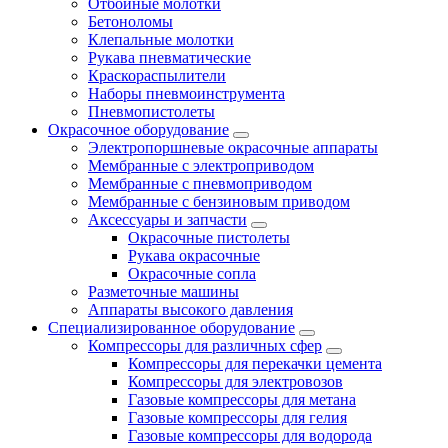
Отбойные молотки
Бетоноломы
Клепальные молотки
Рукава пневматические
Краскораспылители
Наборы пневмоинструмента
Пневмопистолеты
Окрасочное оборудование
Электропоршневые окрасочные аппараты
Мембранные с электроприводом
Мембранные с пневмоприводом
Мембранные с бензиновым приводом
Аксессуары и запчасти
Окрасочные пистолеты
Рукава окрасочные
Окрасочные сопла
Разметочные машины
Аппараты высокого давления
Специализированное оборудование
Компрессоры для различных сфер
Компрессоры для перекачки цемента
Компрессоры для электровозов
Газовые компрессоры для метана
Газовые компрессоры для гелия
Газовые компрессоры для водорода