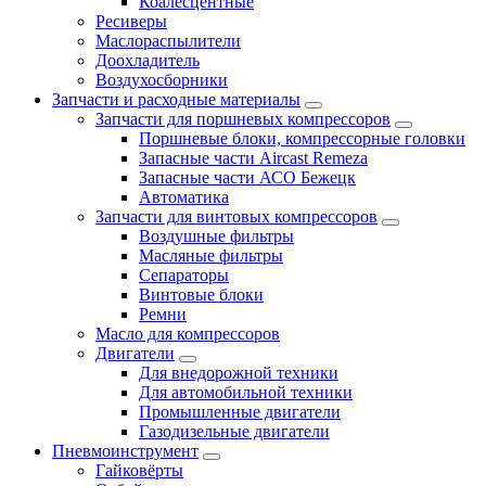
Коалесцентные
Ресиверы
Маслораспылители
Доохладитель
Воздухосборники
Запчасти и расходные материалы
Запчасти для поршневых компрессоров
Поршневые блоки, компрессорные головки
Запасные части Aircast Remeza
Запасные части АСО Бежецк
Автоматика
Запчасти для винтовых компрессоров
Воздушные фильтры
Масляные фильтры
Сепараторы
Винтовые блоки
Ремни
Масло для компрессоров
Двигатели
Для внедорожной техники
Для автомобильной техники
Промышленные двигатели
Газодизельные двигатели
Пневмоинструмент
Гайковёрты