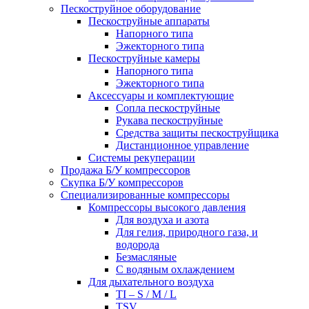
Пескоструйное оборудование
Пескоструйные аппараты
Напорного типа
Эжекторного типа
Пескоструйные камеры
Напорного типа
Эжекторного типа
Аксессуары и комплектующие
Сопла пескоструйные
Рукава пескоструйные
Средства защиты пескоструйщика
Дистанционное управление
Системы рекуперации
Продажа Б/У компрессоров
Скупка Б/У компрессоров
Специализированные компрессоры
Компрессоры высокого давления
Для воздуха и азота
Для гелия, природного газа, и
водорода
Безмасляные
С водяным охлаждением
Для дыхательного воздуха
TI – S / M / L
TSV