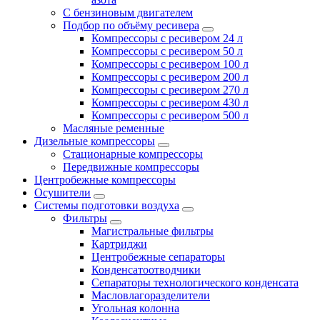
С бензиновым двигателем
Подбор по объёму ресивера
Компрессоры с ресивером 24 л
Компрессоры с ресивером 50 л
Компрессоры с ресивером 100 л
Компрессоры с ресивером 200 л
Компрессоры с ресивером 270 л
Компрессоры с ресивером 430 л
Компрессоры с ресивером 500 л
Масляные ременные
Дизельные компрессоры
Стационарные компрессоры
Передвижные компрессоры
Центробежные компрессоры
Осушители
Системы подготовки воздуха
Фильтры
Магистральные фильтры
Картриджи
Центробежные сепараторы
Конденсатоотводчики
Сепараторы технологического конденсата
Масловлагоразделители
Угольная колонна