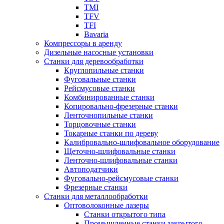
TMI
TFV
TFI
Bavaria
Компрессоры в аренду
Дизельные насосные установки
Станки для деревообработки
Круглопильные станки
Фуговальные станки
Рейсмусовые станки
Комбинированные станки
Копировально-фрезерные станки
Ленточнопильные станки
Торцовочные станки
Токарные станки по дереву
Калибровально-шлифовальное оборудование
Щеточно-шлифовальные станки
Ленточно-шлифовальные станки
Автоподатчики
Фуговально-рейсмусовые станки
Фрезерные станки
Станки для металлообработки
Оптоволоконные лазеры
Станки открытого типа
Промышленные станки закрытого