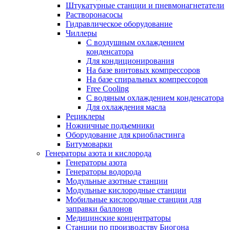
Штукатурные станции и пневмонагнетатели
Растворонасосы
Гидравлическое оборудование
Чиллеры
С воздушным охлаждением
конденсатора
Для кондиционирования
На базе винтовых компрессоров
На базе спиральных компрессоров
Free Cooling
С водяным охлаждением конденсатора
Для охлаждения масла
Рециклеры
Ножничные подъемники
Оборудование для криобластинга
Битумоварки
Генераторы азота и кислорода
Генераторы азота
Генераторы водорода
Модульные азотные станции
Модульные кислородные станции
Мобильные кислородные станции для
заправки баллонов
Медицинские концентраторы
Станции по производству Биогона