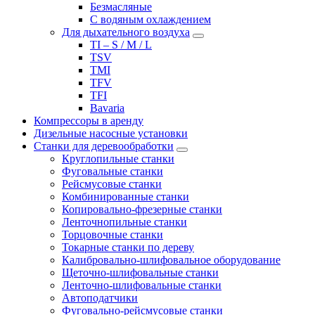
Безмасляные
С водяным охлаждением
Для дыхательного воздуха
TI – S / M / L
TSV
TMI
TFV
TFI
Bavaria
Компрессоры в аренду
Дизельные насосные установки
Станки для деревообработки
Круглопильные станки
Фуговальные станки
Рейсмусовые станки
Комбинированные станки
Копировально-фрезерные станки
Ленточнопильные станки
Торцовочные станки
Токарные станки по дереву
Калибровально-шлифовальное оборудование
Щеточно-шлифовальные станки
Ленточно-шлифовальные станки
Автоподатчики
Фуговально-рейсмусовые станки