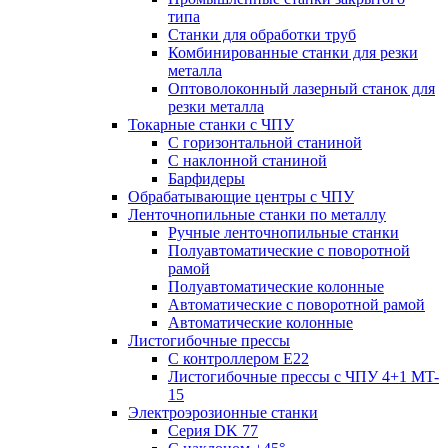
типа
Станки для обработки труб
Комбинированные станки для резки
металла
Оптоволоконный лазерный станок для
резки металла
Токарные станки с ЧПУ
С горизонтальной станиной
С наклонной станиной
Барфидеры
Обрабатывающие центры с ЧПУ
Ленточнопильные станки по металлу
Ручные ленточнопильные станки
Полуавтоматические с поворотной
рамой
Полуавтоматические колонные
Автоматические с поворотной рамой
Автоматические колонные
Листогибочные прессы
С контроллером E22
Листогибочные прессы с ЧПУ 4+1 MT-
15
Электроэрозионные станки
Серия DK 77