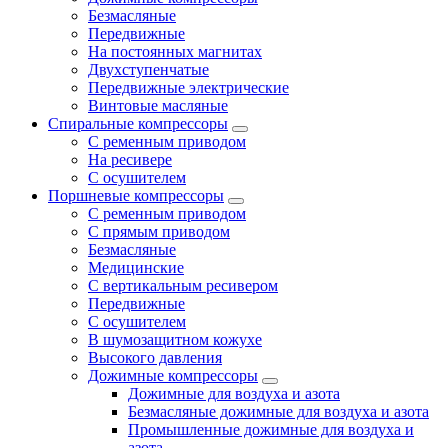
Безмасляные
Передвижные
На постоянных магнитах
Двухступенчатые
Передвижные электрические
Винтовые масляные
Спиральные компрессоры
С ременным приводом
На ресивере
С осушителем
Поршневые компрессоры
С ременным приводом
С прямым приводом
Безмасляные
Медицинские
С вертикальным ресивером
Передвижные
С осушителем
В шумозащитном кожухе
Высокого давления
Дожимные компрессоры
Дожимные для воздуха и азота
Безмасляные дожимные для воздуха и азота
Промышленные дожимные для воздуха и
азота