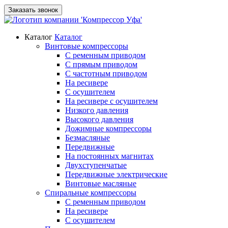
Заказать звонок
Каталог
Каталог
Винтовые компрессоры
С ременным приводом
С прямым приводом
С частотным приводом
На ресивере
С осушителем
На ресивере с осушителем
Низкого давления
Высокого давления
Дожимные компрессоры
Безмасляные
Передвижные
На постоянных магнитах
Двухступенчатые
Передвижные электрические
Винтовые масляные
Спиральные компрессоры
С ременным приводом
На ресивере
С осушителем