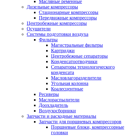
Масляные ременные
Дизельные компрессоры
Стационарные компрессоры
Передвижные компрессоры
Центробежные компрессоры
Осушители
Системы подготовки воздуха
Фильтры
Магистральные фильтры
Картриджи
Центробежные сепараторы
Конденсатоотводчики
Сепараторы технологического
конденсата
Масловлагоразделители
Угольная колонна
Коалесцентные
Ресиверы
Маслораспылители
Доохладитель
Воздухосборники
Запчасти и расходные материалы
Запчасти для поршневых компрессоров
Поршневые блоки, компрессорные
головки