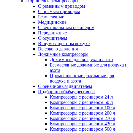
Поршневые компрессоры
С ременным приводом
С прямым приводом
Безмасляные
Медицинские
С вертикальным ресивером
Передвижные
С осушителем
В шумозащитном кожухе
Высокого давления
Дожимные компрессоры
Дожимные для воздуха и азота
Безмасляные дожимные для воздуха и
азота
Промышленные дожимные для
воздуха и азота
С бензиновым двигателем
Подбор по объёму ресивера
Компрессоры с ресивером 24 л
Компрессоры с ресивером 50 л
Компрессоры с ресивером 100 л
Компрессоры с ресивером 200 л
Компрессоры с ресивером 270 л
Компрессоры с ресивером 430 л
Компрессоры с ресивером 500 л