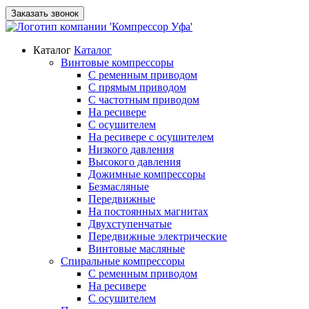
Заказать звонок
Каталог
Каталог
Винтовые компрессоры
С ременным приводом
С прямым приводом
С частотным приводом
На ресивере
С осушителем
На ресивере с осушителем
Низкого давления
Высокого давления
Дожимные компрессоры
Безмасляные
Передвижные
На постоянных магнитах
Двухступенчатые
Передвижные электрические
Винтовые масляные
Спиральные компрессоры
С ременным приводом
На ресивере
С осушителем