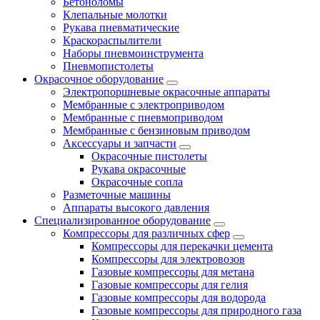
Бетоноломы
Клепальные молотки
Рукава пневматические
Краскораспылители
Наборы пневмоинструмента
Пневмопистолеты
Окрасочное оборудование
Электропоршневые окрасочные аппараты
Мембранные с электроприводом
Мембранные с пневмоприводом
Мембранные с бензиновым приводом
Аксессуары и запчасти
Окрасочные пистолеты
Рукава окрасочные
Окрасочные сопла
Разметочные машины
Аппараты высокого давления
Специализированное оборудование
Компрессоры для различных сфер
Компрессоры для перекачки цемента
Компрессоры для электровозов
Газовые компрессоры для метана
Газовые компрессоры для гелия
Газовые компрессоры для водорода
Газовые компрессоры для природного газа