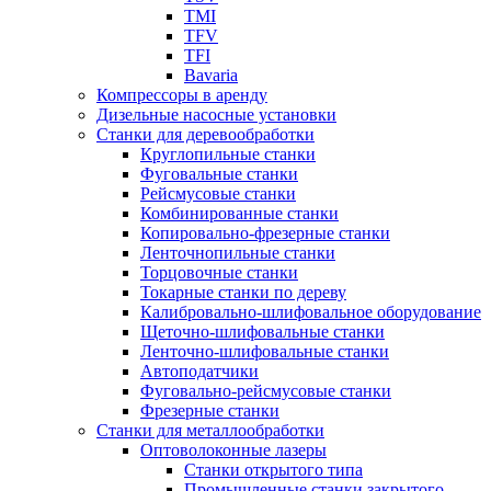
TMI
TFV
TFI
Bavaria
Компрессоры в аренду
Дизельные насосные установки
Станки для деревообработки
Круглопильные станки
Фуговальные станки
Рейсмусовые станки
Комбинированные станки
Копировально-фрезерные станки
Ленточнопильные станки
Торцовочные станки
Токарные станки по дереву
Калибровально-шлифовальное оборудование
Щеточно-шлифовальные станки
Ленточно-шлифовальные станки
Автоподатчики
Фуговально-рейсмусовые станки
Фрезерные станки
Станки для металлообработки
Оптоволоконные лазеры
Станки открытого типа
Промышленные станки закрытого