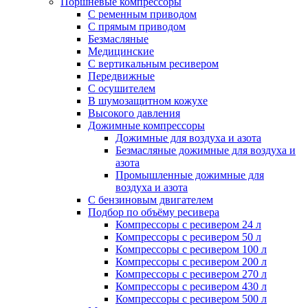
Поршневые компрессоры
С ременным приводом
С прямым приводом
Безмасляные
Медицинские
С вертикальным ресивером
Передвижные
С осушителем
В шумозащитном кожухе
Высокого давления
Дожимные компрессоры
Дожимные для воздуха и азота
Безмасляные дожимные для воздуха и
азота
Промышленные дожимные для
воздуха и азота
С бензиновым двигателем
Подбор по объёму ресивера
Компрессоры с ресивером 24 л
Компрессоры с ресивером 50 л
Компрессоры с ресивером 100 л
Компрессоры с ресивером 200 л
Компрессоры с ресивером 270 л
Компрессоры с ресивером 430 л
Компрессоры с ресивером 500 л