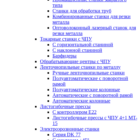
типа
Станки для обработки труб
Комбинированные станки для резки
металла
Оптоволоконный лазерный станок для
резки металла
Токарные станки с ЧПУ
С горизонтальной станиной
С наклонной станиной
Барфидеры
Обрабатывающие центры с ЧПУ
Ленточнопильные станки по металлу
Ручные ленточнопильные станки
Полуавтоматические с поворотной
рамой
Полуавтоматические колонные
Автоматические с поворотной рамой
Автоматические колонные
Листогибочные прессы
С контроллером E22
Листогибочные прессы с ЧПУ 4+1 MT-
15
Электроэрозионные станки
Серия DK 77