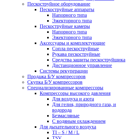
Пескоструйное оборудование
Пескоструйные аппараты
Напорного типа
Эжекторного типа
Пескоструйные камеры
Напорного типа
Эжекторного типа
Аксессуары и комплектующие
Сопла пескоструйные
Рукава пескоструйные
Средства защиты пескоструйщика
Дистанционное управление
Системы рекуперации
Продажа Б/У компрессоров
Скупка Б/У компрессоров
Специализированные компрессоры
Компрессоры высокого давления
Для воздуха и азота
Для гелия, природного газа, и
водорода
Безмасляные
С водяным охлаждением
Для дыхательного воздуха
TI – S / M / L
TSV