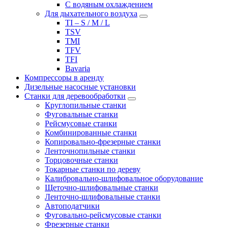
С водяным охлаждением
Для дыхательного воздуха
TI – S / M / L
TSV
TMI
TFV
TFI
Bavaria
Компрессоры в аренду
Дизельные насосные установки
Станки для деревообработки
Круглопильные станки
Фуговальные станки
Рейсмусовые станки
Комбинированные станки
Копировально-фрезерные станки
Ленточнопильные станки
Торцовочные станки
Токарные станки по дереву
Калибровально-шлифовальное оборудование
Щеточно-шлифовальные станки
Ленточно-шлифовальные станки
Автоподатчики
Фуговально-рейсмусовые станки
Фрезерные станки