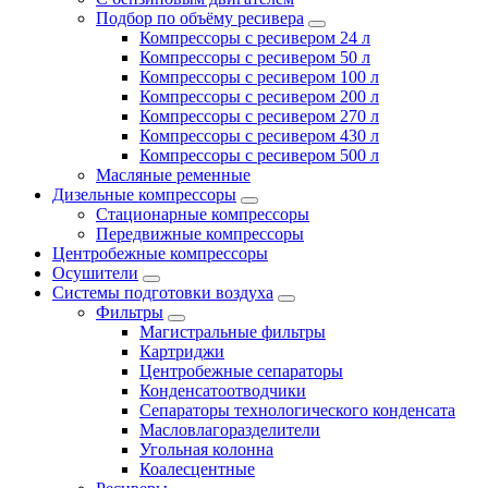
Подбор по объёму ресивера
Компрессоры с ресивером 24 л
Компрессоры с ресивером 50 л
Компрессоры с ресивером 100 л
Компрессоры с ресивером 200 л
Компрессоры с ресивером 270 л
Компрессоры с ресивером 430 л
Компрессоры с ресивером 500 л
Масляные ременные
Дизельные компрессоры
Стационарные компрессоры
Передвижные компрессоры
Центробежные компрессоры
Осушители
Системы подготовки воздуха
Фильтры
Магистральные фильтры
Картриджи
Центробежные сепараторы
Конденсатоотводчики
Сепараторы технологического конденсата
Масловлагоразделители
Угольная колонна
Коалесцентные