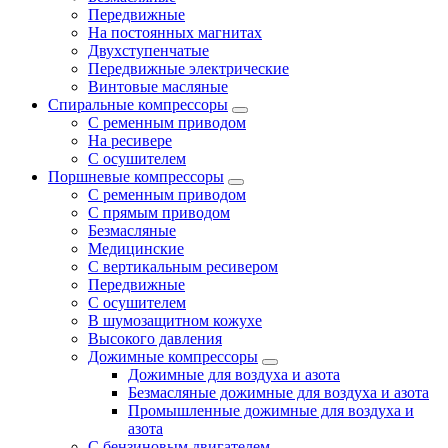
Передвижные
На постоянных магнитах
Двухступенчатые
Передвижные электрические
Винтовые масляные
Спиральные компрессоры
С ременным приводом
На ресивере
С осушителем
Поршневые компрессоры
С ременным приводом
С прямым приводом
Безмасляные
Медицинские
С вертикальным ресивером
Передвижные
С осушителем
В шумозащитном кожухе
Высокого давления
Дожимные компрессоры
Дожимные для воздуха и азота
Безмасляные дожимные для воздуха и азота
Промышленные дожимные для воздуха и
азота
С бензиновым двигателем