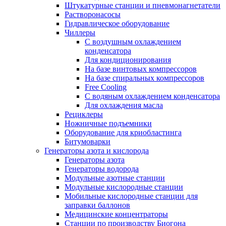
Штукатурные станции и пневмонагнетатели
Растворонасосы
Гидравлическое оборудование
Чиллеры
С воздушным охлаждением
конденсатора
Для кондиционирования
На базе винтовых компрессоров
На базе спиральных компрессоров
Free Cooling
С водяным охлаждением конденсатора
Для охлаждения масла
Рециклеры
Ножничные подъемники
Оборудование для криобластинга
Битумоварки
Генераторы азота и кислорода
Генераторы азота
Генераторы водорода
Модульные азотные станции
Модульные кислородные станции
Мобильные кислородные станции для
заправки баллонов
Медицинские концентраторы
Станции по производству Биогона