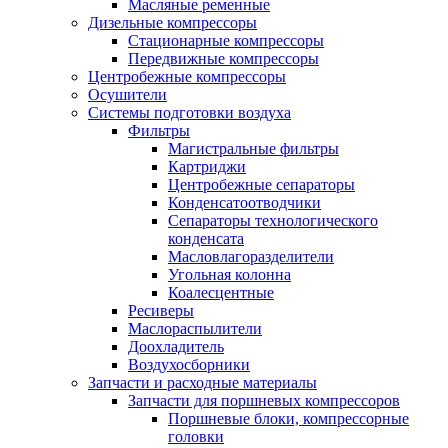
Масляные ременные
Дизельные компрессоры
Стационарные компрессоры
Передвижные компрессоры
Центробежные компрессоры
Осушители
Системы подготовки воздуха
Фильтры
Магистральные фильтры
Картриджи
Центробежные сепараторы
Конденсатоотводчики
Сепараторы технологического
конденсата
Масловлагоразделители
Угольная колонна
Коалесцентные
Ресиверы
Маслораспылители
Доохладитель
Воздухосборники
Запчасти и расходные материалы
Запчасти для поршневых компрессоров
Поршневые блоки, компрессорные
головки