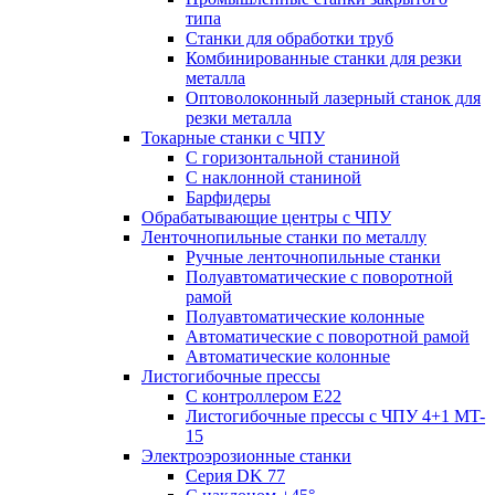
типа
Станки для обработки труб
Комбинированные станки для резки
металла
Оптоволоконный лазерный станок для
резки металла
Токарные станки с ЧПУ
С горизонтальной станиной
С наклонной станиной
Барфидеры
Обрабатывающие центры с ЧПУ
Ленточнопильные станки по металлу
Ручные ленточнопильные станки
Полуавтоматические с поворотной
рамой
Полуавтоматические колонные
Автоматические с поворотной рамой
Автоматические колонные
Листогибочные прессы
С контроллером E22
Листогибочные прессы с ЧПУ 4+1 MT-
15
Электроэрозионные станки
Серия DK 77