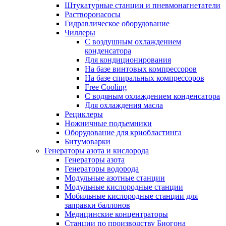
Штукатурные станции и пневмонагнетатели
Растворонасосы
Гидравлическое оборудование
Чиллеры
С воздушным охлаждением
конденсатора
Для кондиционирования
На базе винтовых компрессоров
На базе спиральных компрессоров
Free Cooling
С водяным охлаждением конденсатора
Для охлаждения масла
Рециклеры
Ножничные подъемники
Оборудование для криобластинга
Битумоварки
Генераторы азота и кислорода
Генераторы азота
Генераторы водорода
Модульные азотные станции
Модульные кислородные станции
Мобильные кислородные станции для
заправки баллонов
Медицинские концентраторы
Станции по производству Биогона