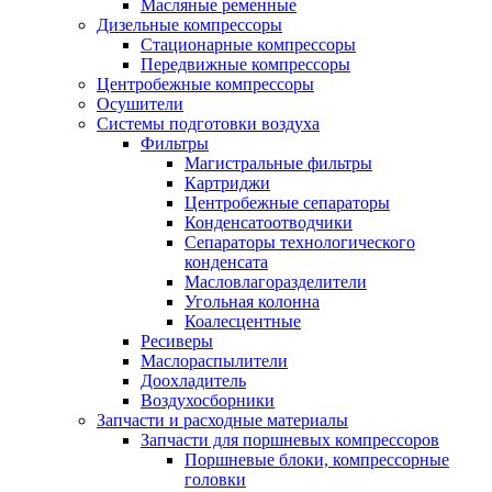
Масляные ременные
Дизельные компрессоры
Стационарные компрессоры
Передвижные компрессоры
Центробежные компрессоры
Осушители
Системы подготовки воздуха
Фильтры
Магистральные фильтры
Картриджи
Центробежные сепараторы
Конденсатоотводчики
Сепараторы технологического
конденсата
Масловлагоразделители
Угольная колонна
Коалесцентные
Ресиверы
Маслораспылители
Доохладитель
Воздухосборники
Запчасти и расходные материалы
Запчасти для поршневых компрессоров
Поршневые блоки, компрессорные
головки