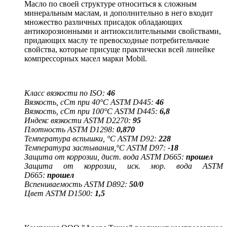
Масло по своей структуре относиться к сложным
минеральным маслам, и дополнительно в него входит
множество различных присадок обладающих
антикорозионными и антиоксилительными свойствами,
придающих маслу те превосходные потребительчкие
свойства, которые присуще практически всей линейке
компрессорных масел марки Mobil.
Класс вязкости по ISO:
46
Вязкость, сСт при 40°C ASTM D445:
46
Вязкость, сСт при 100°C ASTM D445:
6,8
Индекс вязкости ASTM D2270:
95
Плотность ASTM D1298:
0,870
Температура вспышки, °C ASTM D92:
228
Температура застывания,°C ASTM D97:
-18
Защита от коррозии, дист. вода ASTM D665:
прошел
Защита от коррозии, иск. мор. вода ASTM
D665:
прошел
Вспениваемость ASTM D892:
50/0
Цвет ASTM D1500:
1,5