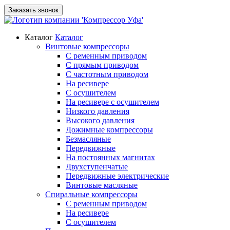
Заказать звонок
Каталог
Каталог
Винтовые компрессоры
С ременным приводом
С прямым приводом
С частотным приводом
На ресивере
С осушителем
На ресивере с осушителем
Низкого давления
Высокого давления
Дожимные компрессоры
Безмасляные
Передвижные
На постоянных магнитах
Двухступенчатые
Передвижные электрические
Винтовые масляные
Спиральные компрессоры
С ременным приводом
На ресивере
С осушителем