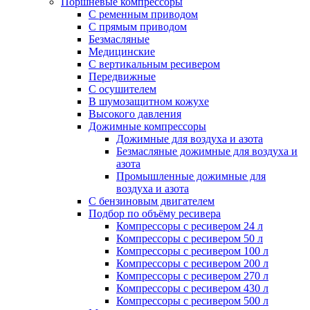
Поршневые компрессоры
С ременным приводом
С прямым приводом
Безмасляные
Медицинские
С вертикальным ресивером
Передвижные
С осушителем
В шумозащитном кожухе
Высокого давления
Дожимные компрессоры
Дожимные для воздуха и азота
Безмасляные дожимные для воздуха и
азота
Промышленные дожимные для
воздуха и азота
С бензиновым двигателем
Подбор по объёму ресивера
Компрессоры с ресивером 24 л
Компрессоры с ресивером 50 л
Компрессоры с ресивером 100 л
Компрессоры с ресивером 200 л
Компрессоры с ресивером 270 л
Компрессоры с ресивером 430 л
Компрессоры с ресивером 500 л