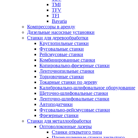
TMI
TFV
TFI
Bavaria
Компрессоры в аренду
Дизельные насосные установки
Станки для деревообработки
Круглопильные станки
Фуговальные станки
Рейсмусовые станки
Комбинированные станки
Копировально-фрезерные станки
Ленточнопильные станки
Торцовочные станки
Токарные станки по дереву
Калибровально-шлифовальное оборудование
Щеточно-шлифовальные станки
Ленточно-шлифовальные станки
Автоподатчики
Фуговально-рейсмусовые станки
Фрезерные станки
Станки для металлообработки
Оптоволоконные лазеры
Станки открытого типа
Промышленные станки закрытого