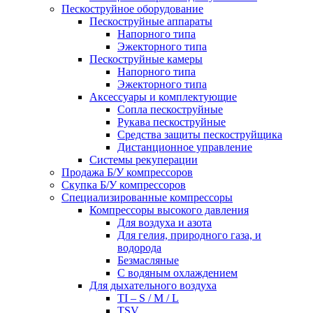
Пескоструйное оборудование
Пескоструйные аппараты
Напорного типа
Эжекторного типа
Пескоструйные камеры
Напорного типа
Эжекторного типа
Аксессуары и комплектующие
Сопла пескоструйные
Рукава пескоструйные
Средства защиты пескоструйщика
Дистанционное управление
Системы рекуперации
Продажа Б/У компрессоров
Скупка Б/У компрессоров
Специализированные компрессоры
Компрессоры высокого давления
Для воздуха и азота
Для гелия, природного газа, и
водорода
Безмасляные
С водяным охлаждением
Для дыхательного воздуха
TI – S / M / L
TSV