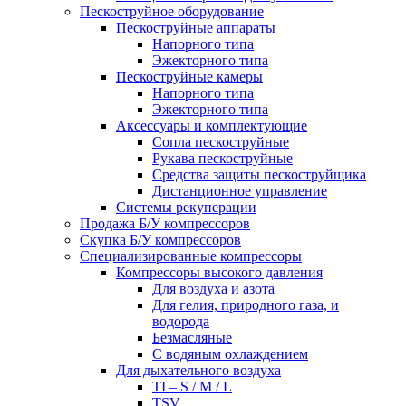
Пескоструйное оборудование
Пескоструйные аппараты
Напорного типа
Эжекторного типа
Пескоструйные камеры
Напорного типа
Эжекторного типа
Аксессуары и комплектующие
Сопла пескоструйные
Рукава пескоструйные
Средства защиты пескоструйщика
Дистанционное управление
Системы рекуперации
Продажа Б/У компрессоров
Скупка Б/У компрессоров
Специализированные компрессоры
Компрессоры высокого давления
Для воздуха и азота
Для гелия, природного газа, и
водорода
Безмасляные
С водяным охлаждением
Для дыхательного воздуха
TI – S / M / L
TSV