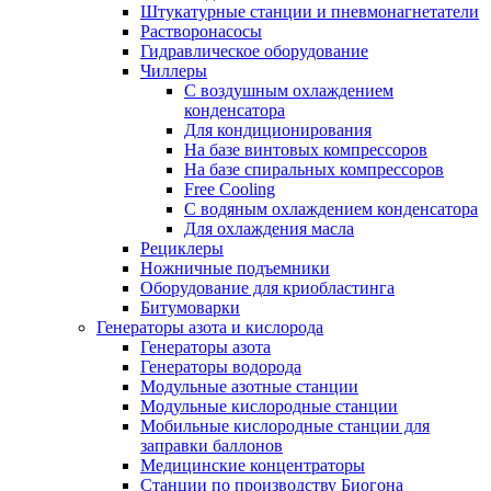
Штукатурные станции и пневмонагнетатели
Растворонасосы
Гидравлическое оборудование
Чиллеры
С воздушным охлаждением
конденсатора
Для кондиционирования
На базе винтовых компрессоров
На базе спиральных компрессоров
Free Cooling
С водяным охлаждением конденсатора
Для охлаждения масла
Рециклеры
Ножничные подъемники
Оборудование для криобластинга
Битумоварки
Генераторы азота и кислорода
Генераторы азота
Генераторы водорода
Модульные азотные станции
Модульные кислородные станции
Мобильные кислородные станции для
заправки баллонов
Медицинские концентраторы
Станции по производству Биогона