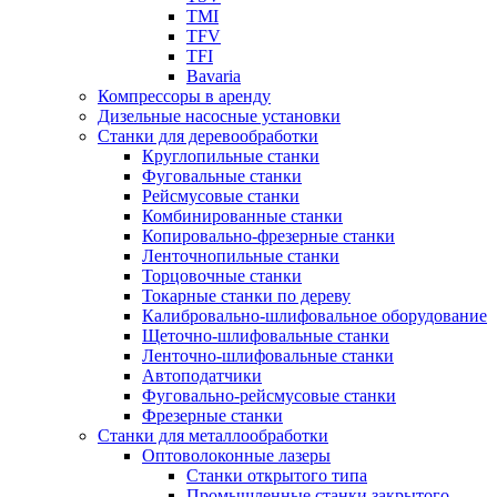
TMI
TFV
TFI
Bavaria
Компрессоры в аренду
Дизельные насосные установки
Станки для деревообработки
Круглопильные станки
Фуговальные станки
Рейсмусовые станки
Комбинированные станки
Копировально-фрезерные станки
Ленточнопильные станки
Торцовочные станки
Токарные станки по дереву
Калибровально-шлифовальное оборудование
Щеточно-шлифовальные станки
Ленточно-шлифовальные станки
Автоподатчики
Фуговально-рейсмусовые станки
Фрезерные станки
Станки для металлообработки
Оптоволоконные лазеры
Станки открытого типа
Промышленные станки закрытого