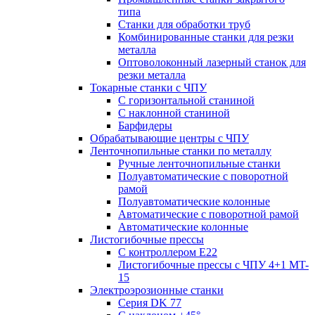
типа
Станки для обработки труб
Комбинированные станки для резки
металла
Оптоволоконный лазерный станок для
резки металла
Токарные станки с ЧПУ
С горизонтальной станиной
С наклонной станиной
Барфидеры
Обрабатывающие центры с ЧПУ
Ленточнопильные станки по металлу
Ручные ленточнопильные станки
Полуавтоматические с поворотной
рамой
Полуавтоматические колонные
Автоматические с поворотной рамой
Автоматические колонные
Листогибочные прессы
С контроллером E22
Листогибочные прессы с ЧПУ 4+1 MT-
15
Электроэрозионные станки
Серия DK 77