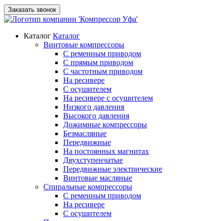
Заказать звонок
Каталог
Каталог
Винтовые компрессоры
С ременным приводом
С прямым приводом
С частотным приводом
На ресивере
С осушителем
На ресивере с осушителем
Низкого давления
Высокого давления
Дожимные компрессоры
Безмасляные
Передвижные
На постоянных магнитах
Двухступенчатые
Передвижные электрические
Винтовые масляные
Спиральные компрессоры
С ременным приводом
На ресивере
С осушителем