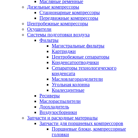
Масляные ременные
Дизельные компрессоры
Стационарные компрессоры
Передвижные компрессоры
Центробежные компрессоры
Осушители
Системы подготовки воздуха
Фильтры
Магистральные фильтры
Картриджи
Центробежные сепараторы
Конденсатоотводчики
Сепараторы технологического
конденсата
Масловлагоразделители
Угольная колонна
Коалесцентные
Ресиверы
Маслораспылители
Доохладитель
Воздухосборники
Запчасти и расходные материалы
Запчасти для поршневых компрессоров
Поршневые блоки, компрессорные
головки