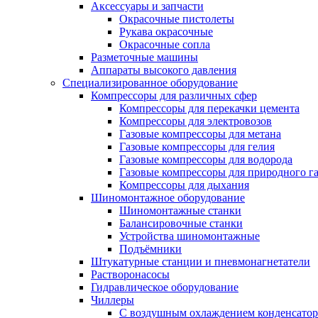
Аксессуары и запчасти
Окрасочные пистолеты
Рукава окрасочные
Окрасочные сопла
Разметочные машины
Аппараты высокого давления
Специализированное оборудование
Компрессоры для различных сфер
Компрессоры для перекачки цемента
Компрессоры для электровозов
Газовые компрессоры для метана
Газовые компрессоры для гелия
Газовые компрессоры для водорода
Газовые компрессоры для природного га
Компрессоры для дыхания
Шиномонтажное оборудование
Шиномонтажные станки
Балансировочные станки
Устройства шиномонтажные
Подъёмники
Штукатурные станции и пневмонагнетатели
Растворонасосы
Гидравлическое оборудование
Чиллеры
С воздушным охлаждением конденсатор