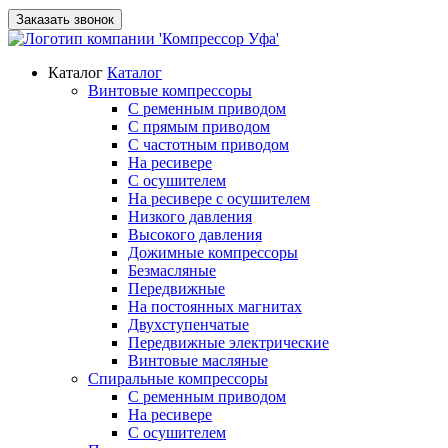
Заказать звонок
Каталог
Каталог
Винтовые компрессоры
С ременным приводом
С прямым приводом
С частотным приводом
На ресивере
С осушителем
На ресивере с осушителем
Низкого давления
Высокого давления
Дожимные компрессоры
Безмасляные
Передвижные
На постоянных магнитах
Двухступенчатые
Передвижные электрические
Винтовые масляные
Спиральные компрессоры
С ременным приводом
На ресивере
С осушителем