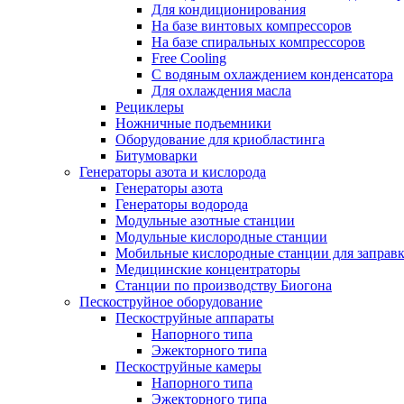
Для кондиционирования
На базе винтовых компрессоров
На базе спиральных компрессоров
Free Cooling
С водяным охлаждением конденсатора
Для охлаждения масла
Рециклеры
Ножничные подъемники
Оборудование для криобластинга
Битумоварки
Генераторы азота и кислорода
Генераторы азота
Генераторы водорода
Модульные азотные станции
Модульные кислородные станции
Мобильные кислородные станции для заправк
Медицинские концентраторы
Станции по производству Биогона
Пескоструйное оборудование
Пескоструйные аппараты
Напорного типа
Эжекторного типа
Пескоструйные камеры
Напорного типа
Эжекторного типа