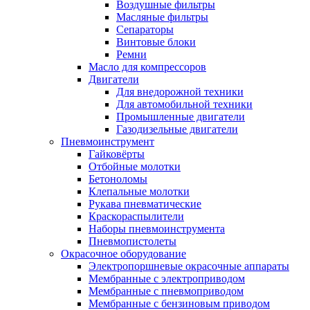
Воздушные фильтры
Масляные фильтры
Сепараторы
Винтовые блоки
Ремни
Масло для компрессоров
Двигатели
Для внедорожной техники
Для автомобильной техники
Промышленные двигатели
Газодизельные двигатели
Пневмоинструмент
Гайковёрты
Отбойные молотки
Бетоноломы
Клепальные молотки
Рукава пневматические
Краскораспылители
Наборы пневмоинструмента
Пневмопистолеты
Окрасочное оборудование
Электропоршневые окрасочные аппараты
Мембранные с электроприводом
Мембранные с пневмоприводом
Мембранные с бензиновым приводом