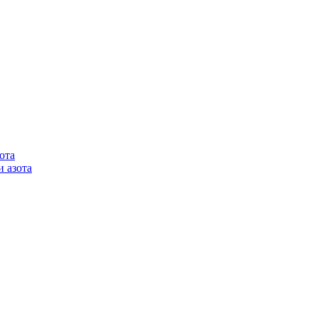
ота
 азота