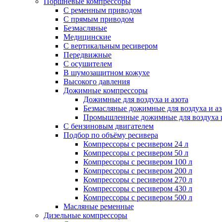
Поршневые компрессоры
С ременным приводом
С прямым приводом
Безмасляные
Медицинские
С вертикальным ресивером
Передвижные
С осушителем
В шумозащитном кожухе
Высокого давления
Дожимные компрессоры
Дожимные для воздуха и азота
Безмасляные дожимные для воздуха и аз
Промышленные дожимные для воздуха и
С бензиновым двигателем
Подбор по объёму ресивера
Компрессоры с ресивером 24 л
Компрессоры с ресивером 50 л
Компрессоры с ресивером 100 л
Компрессоры с ресивером 200 л
Компрессоры с ресивером 270 л
Компрессоры с ресивером 430 л
Компрессоры с ресивером 500 л
Масляные ременные
Дизельные компрессоры