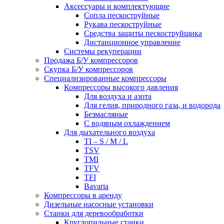
Аксессуары и комплектующие
Сопла пескоструйные
Рукава пескоструйные
Средства защиты пескоструйщика
Дистанционное управление
Системы рекуперации
Продажа Б/У компрессоров
Скупка Б/У компрессоров
Специализированные компрессоры
Компрессоры высокого давления
Для воздуха и азота
Для гелия, природного газа, и водорода
Безмасляные
С водяным охлаждением
Для дыхательного воздуха
TI – S / M / L
TSV
TMI
TFV
TFI
Bavaria
Компрессоры в аренду
Дизельные насосные установки
Станки для деревообработки
Круглопильные станки