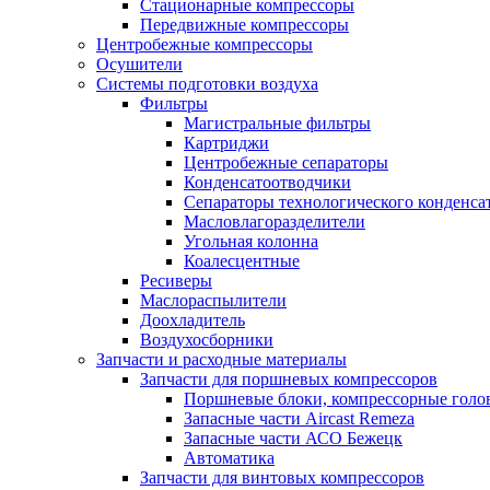
Стационарные компрессоры
Передвижные компрессоры
Центробежные компрессоры
Осушители
Системы подготовки воздуха
Фильтры
Магистральные фильтры
Картриджи
Центробежные сепараторы
Конденсатоотводчики
Сепараторы технологического конденса
Масловлагоразделители
Угольная колонна
Коалесцентные
Ресиверы
Маслораспылители
Доохладитель
Воздухосборники
Запчасти и расходные материалы
Запчасти для поршневых компрессоров
Поршневые блоки, компрессорные голо
Запасные части Aircast Remeza
Запасные части АСО Бежецк
Автоматика
Запчасти для винтовых компрессоров